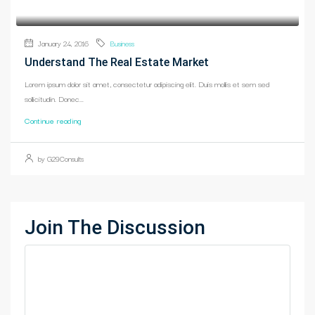
January 24, 2016
Business
Understand The Real Estate Market
Lorem ipsum dolor sit amet, consectetur adipiscing elit. Duis mollis et sem sed
sollicitudin. Donec...
Continue reading
by G29Consults
Join The Discussion