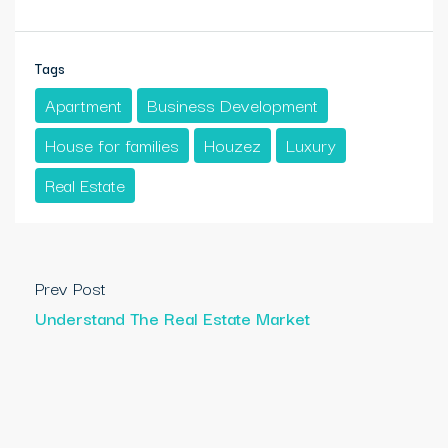
Tags
Apartment
Business Development
House for families
Houzez
Luxury
Real Estate
Prev Post
Understand The Real Estate Market