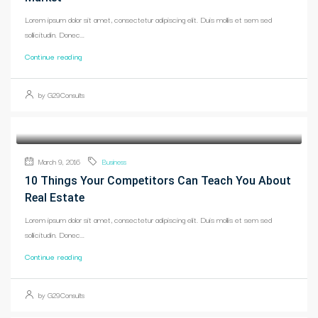
Lorem ipsum dolor sit amet, consectetur adipiscing elit. Duis mollis et sem sed
sollicitudin. Donec...
Continue reading
by G29Consults
March 9, 2016
Business
10 Things Your Competitors Can Teach You About
Real Estate
Lorem ipsum dolor sit amet, consectetur adipiscing elit. Duis mollis et sem sed
sollicitudin. Donec...
Continue reading
by G29Consults